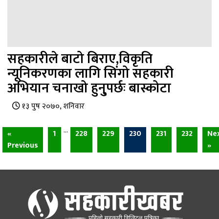
सहकारीले बाटो बिराए,विकृति
न्यूनिकरणका लागि सिंगो सहकारी
अभियान चनाखो हुनु्पर्छः बास्कोटा
१३ पुष २०७०, शनिवार
…
«
1
228
229
230
231
232
Ne
Previous
»