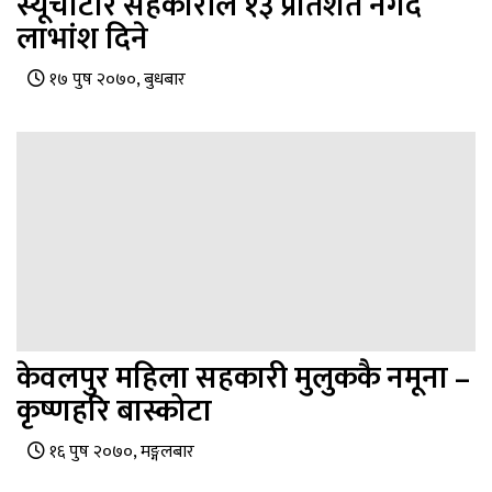
स्यूचाटार सहकारीले १३ प्रतिशत नगद
लाभांश दिने
१७ पुष २०७०, बुधबार
केवलपुर महिला सहकारी मुलुककै नमूना –
कृष्णहरि बास्कोटा
१६ पुष २०७०, मङ्गलबार