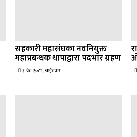
सहकारी महासंघका नवनियुक्त
र
महाप्रबन्धक थापाद्वारा पदभार ग्रहण
ओ
१ चैत २०८२, आईतवार