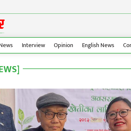
News
Interview
Opinion
English News
Co
NEWS]