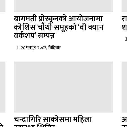
बागमती प्रोस्कूनको आयोजनामा
र
कोशिस चौथो समूहको ‘वी क्यान
श
वर्कशप’ सम्पन्न
२८ फागुन २०८२, बिहिबार
चन्द्रागिरि साकोसमा महिला
अन