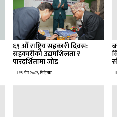
६९ औँ राष्ट्रिय सहकारी दिवस:
ब
सहकारीको उद्यमशिलता र
व
पारदर्शितामा जोड
स
१९ चैत २०८२, बिहिबार