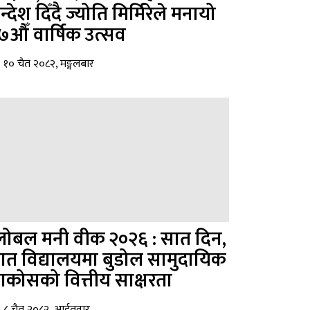
्देश दिँदै ज्योति मिर्मिरेले मनायो
७औँ वार्षिक उत्सव
१० चैत २०८२, मङ्गलबार
्लोबल मनी वीक २०२६ : सात दिन,
ात विद्यालयमा बुडोल सामुदायिक
ाकोसको वित्तीय साक्षरता
८ चैत २०८२, आईतवार