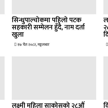
सिन्धुपाल्चोकमा पहिलो पटक
ल
सहकारी सम्मेलन हुँदै, नाम दर्ता
२
खुला
द
१७ चैत २०८२, मङ्गलबार
लक्ष्मी महिला साकोसको २८औं
व