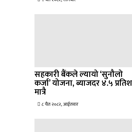
सहकारी बैंकले ल्यायो ‘सुनौलो
कर्जा’ योजना, ब्याजदर ४.५ प्रति
मात्रै
८ चैत २०८२, आईतवार