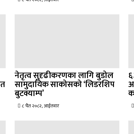
नेतृत्व सुदृढीकरणका लागि बुडोल
६
शत
सामुदायिक साकोसको ‘लिडरशिप
अ
बुटक्याम्प’
क
८ चैत २०८२, आईतवार