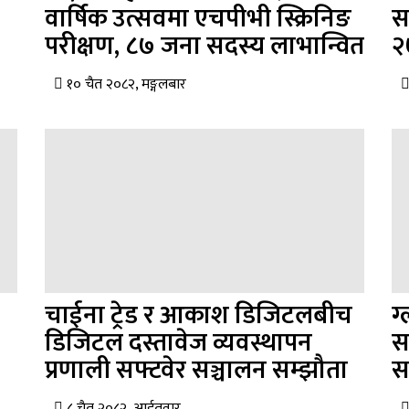
वार्षिक उत्सवमा एचपीभी स्क्रिनिङ
सन
परीक्षण, ८७ जना सदस्य लाभान्वित
२
१० चैत २०८२, मङ्गलबार
चाईना ट्रेड र आकाश डिजिटलबीच
ग
डिजिटल दस्तावेज व्यवस्थापन
स
प्रणाली सफ्टवेर सञ्चालन सम्झौता
स
८ चैत २०८२, आईतवार