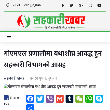
२२ साउन २०८३, शुक्रबार
गोएमएल प्रणालीमा यथाशीघ्र आवद्ध हुन
सहकारी विभागको आग्रह
सहकारीखबर
२०८२ पुष ९, बुधबार
Facebook
Twitter
Viber
Gmail
Tumblr
WeChat
What
S
Share :
953
Share