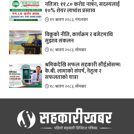
नतिजा: ११.८० करोड नाफा, सदस्यलाई
१०% शेयर लाभांश प्रस्ताव
१९ श्रावण २०८३, मंगलवार
विकूको नीति, कार्यक्रम र बजेटमाथि
सुझाव संकलन
१८ श्रावण २०८३, सोमबार
श्रमिकदेखि सफल सहकारी सीईओसम्म:
के.बी. लामाको संघर्ष, नेतृत्व र
सफलताको यात्रा
१८ श्रावण २०८३, सोमबार