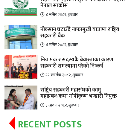
नेपाल साकोस
४ मंसिर २०८२, बुधबार
नोक्सान घटाउँदै नाफामुखी यात्रामा राष्ट्रिय
सहकारी बैंक
४ मंसिर २०८२, बुधबार
नियामक र सदस्यकै बेवास्ताका कारण
सहकारी समस्यामा परेको निष्कर्ष
२२ कार्तिक २०८२, शुक्रबार
राष्ट्रिय सहकारी महासंघको कामु
महाप्रबन्धकमा गोपीकृष्ण भण्डारी नियुक्त
३ श्रावण २०८२, शुक्रबार
RECENT POSTS