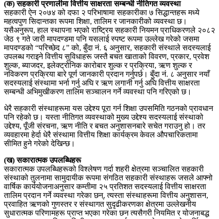
(क) सहकारी प्रणालीमा वित्तीय साक्षरता सम्बन्धी नीतिगत व्यवस्था
सहकारी ऐन २०७४ को दफा २ परिभाषामा सहकारीका ७ सिद्धान्तहरू मध्ये
महत्वपुण सिदान्तका रूपमा शिक्षा, तालिम र जानकारीको व्यवस्था छ।
यसैअनुरूप, हाल स्थापना भएको राष्ट्रिय सहकारी नियमन प्राधिकरणले २०८२
जेठ ९ गते जारी मापदण्डमा पनि यसलाई स्पष्ट रूपमा उल्लेख गरेको जसमा
मापदण्डको “परिच्छेद ८” को, बुँदा नं. ६ अनुसार, सहकारी संस्थाले सदस्यलाई
उपलब्ध गराइने वित्तीय सुविधाहरू जस्तै बचत खाताको विवरण, प्रकार, प्रवेश
शुल्क, ब्याजदर, इलेक्ट्रोनिक कारोबार शुल्क र प्रक्रिया, ऋण शुल्क र
नविकरण प्रक्रिया बारे पूर्ण जानकारी प्रदान गर्नुपर्छ। बुँदा नं. ८ अनुसार नयाँ
सदस्यलाई संस्थामा भर्ना गर्नु अघि र ऋण लगानी गर्नु अघि वित्तीय साक्षरता
सम्बन्धी अभिमुखीकरण तालिम सञ्चालन गर्ने व्यवस्था पनि गरिएको छ।
धेरै सहकारी संस्थाहरूमा यस उद्देश्य पूरा गर्न शिक्षा उपसमिति गठनको प्रावधान
पनि रहेको छ। यस्ता नीतिगत व्यवस्थाको मुख्य उद्देश्य सदस्यलाई संस्थाको
उद्देश्य, पूँजी संरचना, ऋण नीति र बचत अनुशासनबारे सचेत गराउनु हो। तर
व्यवहारमा हेर्दा धेरै संस्थामा वित्तीय शिक्षा कार्यक्रम केवल औपचारिकतामा
सीमित हुने गरेको देखिन्छ।
(ख) सकारात्मक उपलब्धिहरू
सकारात्मक उपलब्धिहरूको विश्लेषण गर्दा शहरी क्षेत्रमा सञ्चालित सहकारी
संस्थाको तुलनामा सामुदायीक रूपमा संगठित सहकारी संस्थाहरू जसले आफ्नो
वार्षिक कार्ययोजनाअनुसार कम्तीमा २५ प्रतिशत सदस्यलाई वित्तीय साक्षरता
तालिम प्रदान गर्ने व्यवस्था गरेका छन्, त्यस्ता संस्थाहरूमा वित्तीय अनुशासन,
प्रवाहित ऋणको गुणस्तर र संस्थागत सुदृढीकरणका क्षेत्रमा उल्लेखनीय
सुधारात्मक परिणामहरू प्राप्त भएका गरेका छन त्यसैगरी नियमित र योजनाबद्ध