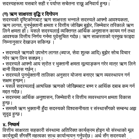
सदस्यहरूमा यसबारे सही र पर्याप्त सचेतना राख्नु अनिवार्य हुन्छ।
(ग) ऋण साक्षरता वृद्धि र दिगोपन
सदस्यको दृष्टिकोणबाट ऋण साक्षरता भन्नाले सदस्यले आफ्नो आवश्यकता,
ऋण लागत, पुनर्भुक्तानी क्षमता र वित्तीय जोखिम बुझेर, जिम्मेवार तरिकाले ऋण
लिने क्षमता हो। यसले सदस्यलाई व्यक्तिगत आर्थिक अनुशासन कायम गर्न तथा
आवश्यक वित्तीय निर्णय गर्नमा पुर्वसुचित गर्दछ। ऋण साक्षरताको प्रमुख फाइदा
निम्नानुसार देखाउन सकिन्छ ।
• सदस्यले ऋणको उपभोग लागत (ब्याज, सेवा शुल्क आदि) बुझेर सोच विचार
गरेर ऋण लिन सक्छन्।
• सदस्यले आफ्नो आय स्रोत र भुक्तानी क्षमता मूल्याङ्कन गरेर मात्र ऋण लिने
बानी विकास गर्छन्।
• सदस्यले पुनर्भुक्तानी तालिका अनुसार योजना बनाएर ऋण व्यवस्थापन गर्न
सक्षम हुन्छन्।
• यसले सदस्यलाई अत्यधिक ऋणको जोखिमबाट बच्न र आर्थिक दबाब कम गर्न
मद्दत गर्दछ।
• सदस्यमा आर्थिक अनुशासन, जिम्मेवारी र वित्तीय व्यवस्थापन क्षमता विकास
हुन्छ।
• समयमै ऋण भुक्तानी हुँदा सदस्यको विश्वसनीयता र संस्थासँगको सम्बन्ध अझ
सुदृढ हुन्छ।
४. निष्कर्ष
वित्तीय साक्षरता सहकारी संस्थामा अतिरिक्त कार्यक्रम होइन यो संस्थाको मूल
कार्यसूची सँगसँगै महत्वका साथ कार्यान्वयन गर्नुपर्दछ। अर्थ सँग सदस्यको