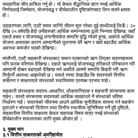
व्यवहारिक सीप हासिल गर्नु हो। यो केवल सैद्धान्तिक ज्ञान नभई आर्थिक
निर्णयलाई जिम्मेवार, योजनाबद्ध र दीर्घकालीन दृष्टिकोणबाट लिन सक्ने क्षमता
हो।
उदाहरणका लागि, एउटै समय जागिरे जीवन सुरु गरेका दुई साथीलाई लिऊँ। २०
देखि २५ वर्षपछि हेर्दा उनीहरुको आर्थिक सम्पन्नतामा ठूलो भिन्नता देखिन्छ; जहाँ
एकले बचत र योजनाबद्ध लगानीमार्फत सम्पत्ति वृद्धि गरेको हुन्छ, अर्काले आर्थिक
योजना अभावका कारण आम्दानीको तुलनामा धेरै ऋण र खर्च बढाउँदा आर्थिक
अवस्था कमजोर भएको देखिन्छ।
त्यसैगरी, एउटै सहकारी संस्थाबाट समान प्रकारको ऋण लिएका सदस्यहरूमा
पनि फरक परिणाम देखिन्छ। एकले ऋणलाई योजनाबद्ध तरिकाले परिचालन गरी
आम्दानी दोब्बर बढाएको देखिन्छ भने अर्कोले आफ्नो सम्पत्ति बिक्री गरी ऋण
तिर्नुपर्ने अवस्था आइपरेको छ। यसले स्पष्ट देखाउँछ कि सदस्यको वित्तीय
सचेतना र साक्षरताले संस्थाको स्थायित्वमा प्रत्यक्ष प्रभाव पार्छ।
सहकारी संस्थाहरू सदस्य–आधारित, लोकतान्त्रिक र सहभागी संरचनामा काम
गर्छन्। यस्तो संरचनामा सदस्यको आर्थिक व्यवहारले नै संस्थाको भविष्य
निर्धारण गर्छ। सदस्यको जीवनमा आउने आर्थिक चुनौतीहरू सामना गर्न सहयोग
पुर्‍याउने र संस्थाको दिगोपन तथा वित्तीय स्थायीत्व सुनिश्चित गर्ने दुवै दृष्टिले,
सहकारीमा वित्तीय साक्षरता केवल सहायक विषय मात्र नभई संस्थाको
दीर्घकालीन सफलताका लागि मुख्य औजार हो ।
३. मुख्य भाग
३.१ वित्तीय साक्षरताको अपरिहार्यता