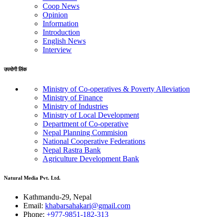
Coop News
Opinion
Information
Introduction
English News
Interview
उपयोगी लिंक
Ministry of Co-operatives & Poverty Alleviation
Ministry of Finance
Ministry of Industries
Ministry of Local Development
Department of Co-operative
Nepal Planning Commision
National Cooperative Federations
Nepal Rastra Bank
Agriculture Development Bank
Natural Media Pvt. Ltd.
Kathmandu-29, Nepal
Email:
khabarsahakari@gmail.com
Phone:
+977-9851-182-313