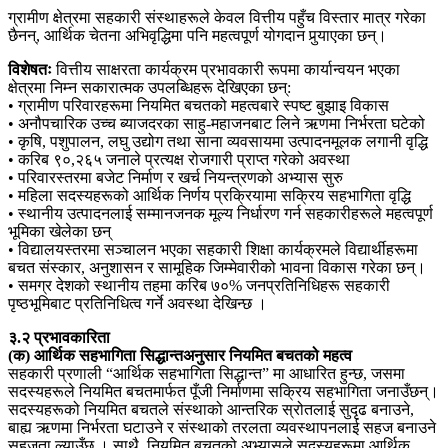
ग्रामीण क्षेत्रमा सहकारी संस्थाहरूले केवल वित्तीय पहुँच विस्तार मात्र गरेका
छैनन्, आर्थिक चेतना अभिवृद्धिमा पनि महत्वपूर्ण योगदान पुर्‍याएका छन्।
विशेषतः
वित्तीय साक्षरता कार्यक्रम प्रभावकारी रूपमा कार्यान्वयन भएका
क्षेत्रमा निम्न सकारात्मक उपलब्धिहरू देखिएका छन्:
• ग्रामीण परिवारहरूमा नियमित बचतको महत्वबारे स्पष्ट बुझाइ विकास
• अनौपचारिक उच्च ब्याजदरका साहु-महाजनबाट लिने ऋणमा निर्भरता घटेको
• कृषि, पशुपालन, लघु उद्योग तथा साना व्यवसायमा उत्पादनमूलक लगानी वृद्धि
• करिब ९०,२६५ जनाले प्रत्यक्ष रोजगारी प्राप्त गरेको अवस्था
• परिवारस्तरमा बजेट निर्माण र खर्च नियन्त्रणको अभ्यास सुरु
• महिला सदस्यहरूको आर्थिक निर्णय प्रक्रियामा सक्रिय सहभागिता वृद्धि
• स्थानीय उत्पादनलाई सम्मानजनक मूल्य निर्धारण गर्न सहकारीहरूले महत्वपूर्ण
भूमिका खेलेका छन्
• विद्यालयस्तरमा सञ्चालन भएका सहकारी शिक्षा कार्यक्रमले विद्यार्थीहरूमा
बचत संस्कार, अनुशासन र सामूहिक जिम्मेवारीको भावना विकास गरेका छन्।
• समग्र देशको स्थानीय तहमा करिब ७०% जनप्रतिनिधिहरू सहकारी
पृष्ठभूमिबाट प्रतिनिधित्व गर्ने अवस्था देखिन्छ ।
३.२ प्रभावकारिता
(क) आर्थिक सहभागिता सिद्धान्तअनुसार नियमित बचतको महत्व
सहकारी प्रणाली “आर्थिक सहभागिता सिद्धान्त” मा आधारित हुन्छ, जसमा
सदस्यहरूले नियमित बचतमार्फत पूँजी निर्माणमा सक्रिय सहभागिता जनाउँछन्।
सदस्यहरूको नियमित बचतले संस्थाको आन्तरिक स्रोतलाई सुदृढ बनाउने,
बाह्य ऋणमा निर्भरता घटाउने र संस्थाको तरलता व्यवस्थापनलाई सहज बनाउने
सहजता ल्याउँछ । साथै, नियमित बचतको अभ्यासले सदस्यहरूमा आर्थिक