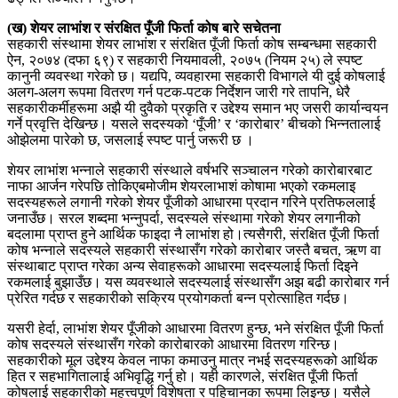
(ख) शेयर लाभांश र संरक्षित पूँजी फिर्ता कोष बारे सचेतना
सहकारी संस्थामा शेयर लाभांश र संरक्षित पूँजी फिर्ता कोष सम्बन्धमा सहकारी
ऐन, २०७४ (दफा ६९) र सहकारी नियमावली, २०७५ (नियम २५) ले स्पष्ट
कानुनी व्यवस्था गरेको छ। यद्यपि, व्यवहारमा सहकारी विभागले यी दुई कोषलाई
अलग-अलग रूपमा वितरण गर्न पटक-पटक निर्देशन जारी गरे तापनि, धेरै
सहकारीकर्मीहरूमा अझै यी दुवैको प्रकृति र उद्देश्य समान भए जसरी कार्यान्वयन
गर्ने प्रवृत्ति देखिन्छ। यसले सदस्यको ‘पूँजी’ र ‘कारोबार’ बीचको भिन्नतालाई
ओझेलमा पारेको छ, जसलाई स्पष्ट पार्नु जरूरी छ ।
शेयर लाभांश भन्नाले सहकारी संस्थाले वर्षभरि सञ्चालन गरेको कारोबारबाट
नाफा आर्जन गरेपछि तोकिएबमोजीम शेयरलाभाशं कोषामा भएको रकमलाइ
सदस्यहरूले लगानी गरेको शेयर पूँजीको आधारमा प्रदान गरिने प्रतिफललाई
जनाउँछ। सरल शब्दमा भन्नुपर्दा, सदस्यले संस्थामा गरेको शेयर लगानीको
बदलामा प्राप्त हुने आर्थिक फाइदा नै लाभांश हो।त्यसैगरी, संरक्षित पूँजी फिर्ता
कोष भन्नाले सदस्यले सहकारी संस्थासँग गरेको कारोबार जस्तै बचत, ऋण वा
संस्थाबाट प्राप्त गरेका अन्य सेवाहरूको आधारमा सदस्यलाई फिर्ता दिइने
रकमलाई बुझाउँछ। यस व्यवस्थाले सदस्यलाई संस्थासँग अझ बढी कारोबार गर्न
प्रेरित गर्दछ र सहकारीको सक्रिय प्रयोगकर्ता बन्न प्रोत्साहित गर्दछ।
यसरी हेर्दा, लाभांश शेयर पूँजीको आधारमा वितरण हुन्छ, भने संरक्षित पूँजी फिर्ता
कोष सदस्यले संस्थासँग गरेको कारोबारको आधारमा वितरण गरिन्छ।
सहकारीको मूल उद्देश्य केवल नाफा कमाउनु मात्र नभई सदस्यहरूको आर्थिक
हित र सहभागितालाई अभिवृद्धि गर्नु हो। यही कारणले, संरक्षित पूँजी फिर्ता
कोषलाई सहकारीको महत्त्वपूर्ण विशेषता र पहिचानका रूपमा लिइन्छ। यसैले