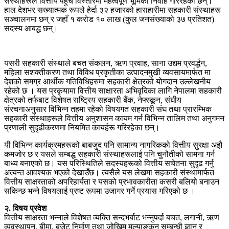
संस्थाहरूले वित्तीय पहुँच विस्तारमा महत्वपूर्ण भूमिका निर्वाह गरिरहेका छन्।
हाल देशभर सख्यात्मक रूपले हेर्दा ३२ हजारको हाराहारीमा सहकारी संस्थाहरू
सञ्चालनमा छन् र जहाँ १ करोड १० लाख (कुल जनसंख्याको ३७ प्रतिशत)
सदस्य आबद्ध छन्।
यसरी सहकारी संस्थाले बचत संकलन, ऋण प्रवाह, साना उद्यम प्रवर्द्धन,
महिला सशक्तीकरण तथा विविध प्रकृतीका उत्पादनमुखी व्यवसायमार्फत मा
देशको समग्र आर्थीक गतिविधिहरुमा सहकारी क्षेत्रको योगदान उल्लेखनीय
रहेको छ । यस प्रकृयामा वित्तीय साक्षारता अभिवृदिका लागि नेपालमा सहकारी
क्षेत्रको तर्फबाट विशेषत राष्ट्रिय सहकारी बैंक, नेफ्स्कून, संघीय
संरचनाअनुसार विभिन्न तहमा रहेको विषयगत सहकारी संघ तथा प्रारम्भिक
सहकारी संस्थाहरूले वित्तीय अनुशासन कायम गर्न विभिन्न तालिम तथा अनुगमन
प्रणाली सुदृढीकरणमा नियमित कायर्हरू गरिरहेका छन्।
यी विभिन्न कार्यक्रमहरूको बाबजुद पनि सामान्य नागरिकको वित्तीय सुरक्षा अझै
कमजोर छ र यसले सम्बद्ध सहकारी संस्थाहरूलाई पनि चुनौतीको सामना गर्न
बाध्य बनाएको छ। यस परिस्थितिले सदस्यहरूको वित्तीय सचेतना सुदृढ गर्नु
अत्यन्त आवश्यक भएको देखाउँछ। त्यसैले यस लेखमा सहकारी संस्थामार्फत
वित्तीय साक्षरताको अपरिहार्यता र यसको प्रभावकारीता कसरी बलियो बनाउन
सकिन्छ भन्ने विषयलाई प्रष्ट रूपमा उजागर गर्ने प्रयास गरिएको छ ।
२. विषय प्रवेश
वित्तीय साक्षरता भन्नाले विशेषत व्यक्ति सन्दभर्बाट भन्नुपर्दा बचत, लगानी, ऋण
व्यवस्थापन, बीमा, बजेट निर्माण तथा जोखिम मूल्याङ्कन सम्बन्धी ज्ञान र