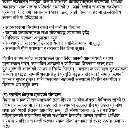
रूपमा सञ्चालन गरिएका वित्तीय साक्षरता कार्यक्रमहरूले सदस्यको आर्थिक
व्यवहारमा सकारात्मक परिवर्तन ल्याएको छ।जहाँ वित्तीय साक्षरता कार्यक्रम
प्रभावकारी रूपमा कार्यान्वयन भएका छन्, त्यहाँ निम्न पक्षहरूमा उल्लेखनीय
रूपमा बलियाे देखिएको छ:
• सदस्यहरूमा नियमित बचत गर्ने बानीको विकास
• ऋणको उत्पादनमूलक तथा योजनाबद्ध उपयोगमा वृद्धि
• निष्क्रिय ऋणको अनुपातमा न्युन
• संस्थाप्रति सदस्यको उत्तरदायित्व र स्वामित्व भावनामा वृद्धि
• संस्थाको पूँजी पर्याप्तता र तरलता स्थितिमा सुधार
वित्तीय रूपमा सचेत सदस्यहरूले ऋण लिँदा आफ्नो आयव्ययको यथार्थ
मूल्याङ्कन गर्छन्, सम्भावित आम्दानी र जोखिमको विश्लेषण गर्छन् तथा
पुनःभुक्तानी क्षमताको आधारमा निर्णय लिन्छन्। यसका कारण ऋण दुरुपयोगको
सम्भावना घट्छ, समयमै भुक्तानी हुने प्रवृत्ति बढ्छ र संस्थाको समग्र ऋणको
गुणस्तर सुधार हुन्छ। परिणामस्वरूप सहकारी संस्थाको वित्तीय स्थायीत्व र
दिगोपन थप सुदृढ बन्छ।
(ग) ग्रामीण क्षेत्रमा पुर्‍याएको योगदान
नेपालमा सहकारी संस्थाहरूको ठूलो हिस्सा ग्रामीण क्षेत्रमा केन्द्रित रहेको छ।
देशभर सञ्चालनमा रहेका सहकारी संस्थामध्ये उल्लेखनीय प्रतिशत ग्रामीण
तथा अर्ध-शहरी क्षेत्रमा आधारित छन्। ती संस्थाहरूमा ५४.५६ प्रतिशत
महिलाहरूको सहभागिता रहेको तथ्यांकले देखाउँछ, जसले ग्रामिण आर्थिक
संरचना र महिला सशक्तीकरणमा सहकारीको प्रभावलाई स्पष्ट रूपमा उजागर
गर्दछ।