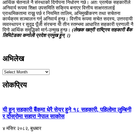
आर्थिक चेतनाले नै संस्थाको दिगोपना निर्धारण गर्छ। अतः प्रत्येक सहकारीले
अनिवार्य रूपमा शिक्षा उपसमिति सक्रिय बनाएर वित्तीय साक्षरतालाई
प्राथमिकतामा राख्नु पर्छ र नियमित तालिम, अभिमुखीकरण तथा सचेतना
कार्यक्रम सञ्चालन गर्नु अनिवार्य हुन्छ। वित्तीय रूपमा सचेत सदस्य, उत्तरदायी
व्यवस्थापन र सुदृढ पूँजी संरचना यी तीन स्तम्भमा आधारित सहकारी प्रणाली नै
दिगो आर्थिक समृद्धिको मार्ग-उन्मुख हुन्छ।
(लेखक खत्री राष्ट्रिय सहकारी बैंक
लिमिटेडका कर्णाली प्रदेश प्रमुख हुन् ।)
अभिलेख
लोकप्रिय
यी हुन् सहकारी बैंकमा धेरै सेयर हुने १८ सहकारी, पहिलोमा लुम्बिनी
र दोस्रोमा सहारा नेपाल साकोस
४ मंसिर २०८२, बुधबार