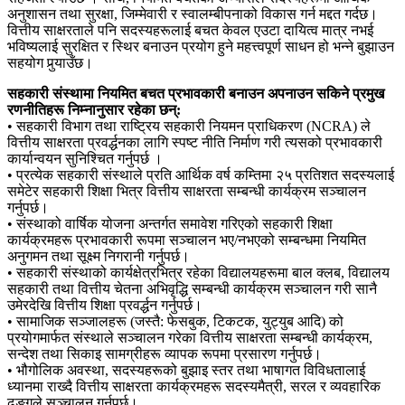
अनुशासन तथा सुरक्षा, जिम्मेवारी र स्वालम्बीपनाको विकास गर्न मद्दत गर्दछ।
वित्तीय साक्षरताले पनि सदस्यहरूलाई बचत केवल एउटा दायित्व मात्र नभई
भविष्यलाई सुरक्षित र स्थिर बनाउन प्रयोग हुने महत्त्वपूर्ण साधन हो भन्ने बुझाउन
सहयोग पुर्‍याउँछ।
सहकारी संस्थामा नियमित बचत प्रभावकारी बनाउन अपनाउन सकिने प्रमुख
रणनीतिहरू निम्नानुसार रहेका छन्:
• सहकारी विभाग तथा राष्ट्रिय सहकारी नियमन प्राधिकरण (NCRA) ले
वित्तीय साक्षरता प्रवर्द्धनका लागि स्पष्ट नीति निर्माण गरी त्यसको प्रभावकारी
कार्यान्वयन सुनिश्चित गर्नुपर्छ ।
• प्रत्येक सहकारी संस्थाले प्रति आर्थिक वर्ष कम्तिमा २५ प्रतिशत सदस्यलाई
समेटेर सहकारी शिक्षा भित्र वित्तीय साक्षरता सम्बन्धी कार्यक्रम सञ्चालन
गर्नुपर्छ।
• संस्थाको वार्षिक योजना अन्तर्गत समावेश गरिएको सहकारी शिक्षा
कार्यक्रमहरू प्रभावकारी रूपमा सञ्चालन भए/नभएको सम्बन्धमा नियमित
अनुगमन तथा सूक्ष्म निगरानी गर्नुपर्छ।
• सहकारी संस्थाको कार्यक्षेत्रभित्र रहेका विद्यालयहरूमा बाल क्लब, विद्यालय
सहकारी तथा वित्तीय चेतना अभिवृद्धि सम्बन्धी कार्यक्रम सञ्चालन गरी सानै
उमेरदेखि वित्तीय शिक्षा प्रवर्द्धन गर्नुपर्छ।
• सामाजिक सञ्जालहरू (जस्तै: फेसबुक, टिकटक, युट्युब आदि) को
प्रयोगमार्फत संस्थाले सञ्चालन गरेका वित्तीय साक्षरता सम्बन्धी कार्यक्रम,
सन्देश तथा सिकाइ सामग्रीहरू व्यापक रूपमा प्रसारण गर्नुपर्छ।
• भौगोलिक अवस्था, सदस्यहरूको बुझाइ स्तर तथा भाषागत विविधतालाई
ध्यानमा राख्दै वित्तीय साक्षरता कार्यक्रमहरू सदस्यमैत्री, सरल र व्यवहारिक
ढङ्गले सञ्चालन गर्नुपर्छ।