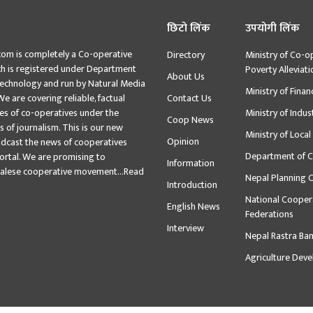
छिटो लिंक
उपयोगी लिंक
com is completely a Co-operative
Directory
Ministry of Co-o
ch is registered under Department
Poverty Alleviati
About Us
Technology and run by Natural Media
Ministry of Finan
We are covering reliable, factual
Contact Us
ies of co-operatives under the
Ministry of Indus
Coop News
s of journalism. This is our new
Ministry of Loca
Opinion
oadcast the news of cooperatives
Department of C
ortal. We are promising to
Information
alese cooperative movement...
Read
Nepal Planning 
Introduction
National Cooper
English News
Federations
Interview
Nepal Rastra Ba
Agriculture Dev