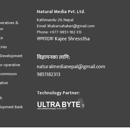
Natural Media Pvt. Ltd.
Kathmandu-29, Nepal
peratives &
Email:
khabarsahakari@gmail.com
on
Phone:
+977-9851-182-313
ce
सम्पादकः
Kajee Shresstha
tries
l Development
विज्ञापनका लागि:
o-operative
naturalmedianepal@gmail.com
9851182313
Commision
ative
Technology Partner:
nk
elopment Bank