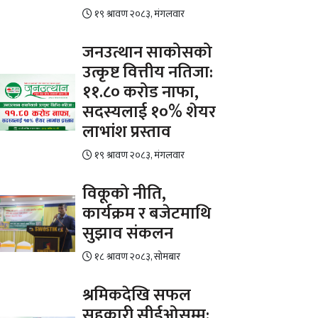
१९ श्रावण २०८३, मंगलवार
जनउत्थान साकोसको
उत्कृष्ट वित्तीय नतिजा:
११.८० करोड नाफा,
सदस्यलाई १०% शेयर
लाभांश प्रस्ताव
१९ श्रावण २०८३, मंगलवार
विकूको नीति,
कार्यक्रम र बजेटमाथि
सुझाव संकलन
१८ श्रावण २०८३, सोमबार
श्रमिकदेखि सफल
सहकारी सीईओसम्म: