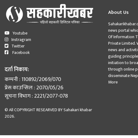
About Us
Sahakarikhabar.
news portal whi
Youtube
Of Information 
Instragram
Private Limited. 
Twitter
news and activit
Facebook
guiding principle
initiation to br
दर्ता निकाय:
through online p
disseminate Nep
कम्पनी : 110892/2069/070
More
प्रेस काउन्सिल : 2070/05/26
सूचना विभाग : 2221/2077-078
© All COPYRIGHT RESEARVED BY
Sahakari khabar
2026.