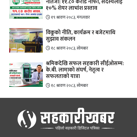
नतिजा: ११.८० करोड नाफा, सदस्यलाई
१०% शेयर लाभांश प्रस्ताव
१९ श्रावण २०८३, मंगलवार
विकूको नीति, कार्यक्रम र बजेटमाथि
सुझाव संकलन
१८ श्रावण २०८३, सोमबार
श्रमिकदेखि सफल सहकारी सीईओसम्म:
के.बी. लामाको संघर्ष, नेतृत्व र
सफलताको यात्रा
१८ श्रावण २०८३, सोमबार