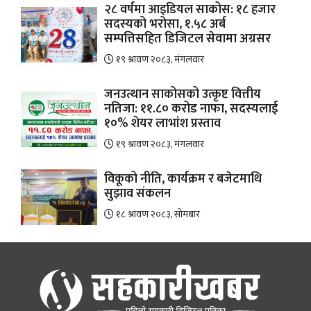
२८ वर्षमा आइडियल साकोस: १८ हजार
सदस्यको भरोसा, १.५८ अर्ब
सम्पत्तिसहित डिजिटल सेवामा अग्रसर
१९ श्रावण २०८३, मंगलवार
जनउत्थान साकोसको उत्कृष्ट वित्तीय
नतिजा: ११.८० करोड नाफा, सदस्यलाई
१०% शेयर लाभांश प्रस्ताव
१९ श्रावण २०८३, मंगलवार
विकूको नीति, कार्यक्रम र बजेटमाथि
सुझाव संकलन
१८ श्रावण २०८३, सोमबार