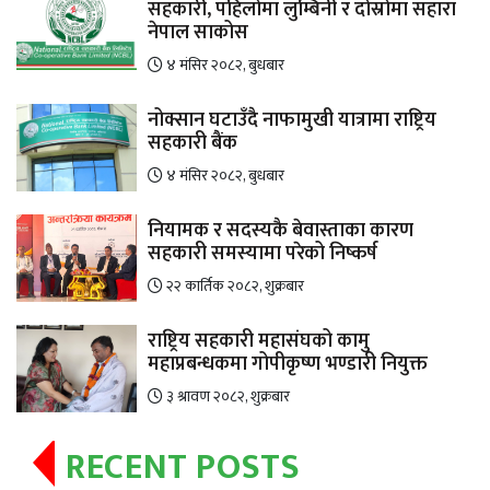
सहकारी, पहिलोमा लुम्बिनी र दोस्रोमा सहारा
नेपाल साकोस
४ मंसिर २०८२, बुधबार
नोक्सान घटाउँदै नाफामुखी यात्रामा राष्ट्रिय
सहकारी बैंक
४ मंसिर २०८२, बुधबार
नियामक र सदस्यकै बेवास्ताका कारण
सहकारी समस्यामा परेको निष्कर्ष
२२ कार्तिक २०८२, शुक्रबार
राष्ट्रिय सहकारी महासंघको कामु
महाप्रबन्धकमा गोपीकृष्ण भण्डारी नियुक्त
३ श्रावण २०८२, शुक्रबार
RECENT POSTS