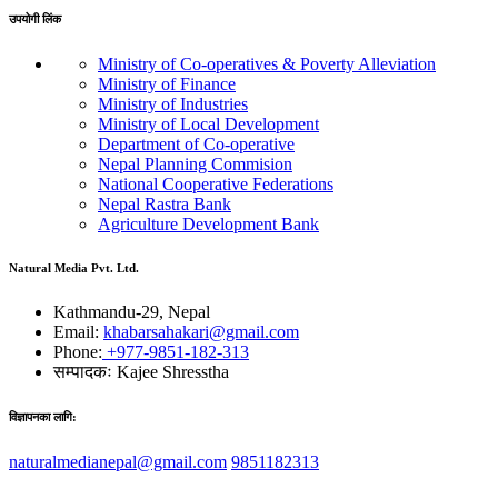
उपयोगी लिंक
Ministry of Co-operatives & Poverty Alleviation
Ministry of Finance
Ministry of Industries
Ministry of Local Development
Department of Co-operative
Nepal Planning Commision
National Cooperative Federations
Nepal Rastra Bank
Agriculture Development Bank
Natural Media Pvt. Ltd.
Kathmandu-29, Nepal
Email:
khabarsahakari@gmail.com
Phone:
+977-9851-182-313
सम्पादकः
Kajee Shresstha
विज्ञापनका लागि:
naturalmedianepal@gmail.com
9851182313