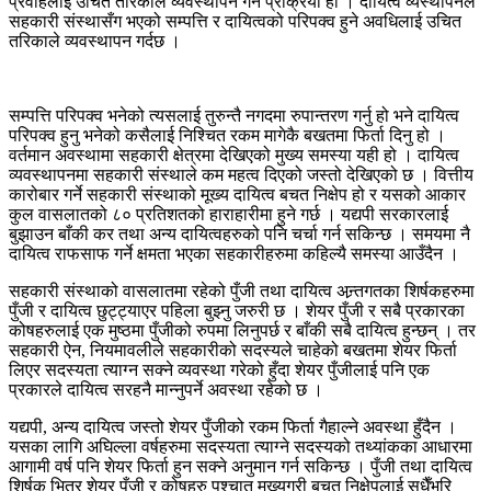
प्रवाहलाई उचित तरिकाले व्यवस्थापन गर्ने प्रक्रिया हो । दायित्व व्यस्थापनले
सहकारी संस्थासँग भएको सम्पत्ति र दायित्वको परिपक्व हुने अवधिलाई उचित
तरिकाले व्यवस्थापन गर्दछ ।
सम्पत्ति परिपक्व भनेको त्यसलाई तुरुन्तै नगदमा रुपान्तरण गर्नु हो भने दायित्व
परिपक्व हुनु भनेको कसैलाई निश्चित रकम मागेकै बखतमा फिर्ता दिनु हो ।
वर्तमान अवस्थामा सहकारी क्षेत्रमा देखिएको मुख्य समस्या यही हो । दायित्व
व्यवस्थापनमा सहकारी संस्थाले कम महत्व दिएको जस्तो देखिएको छ । वित्तीय
कारोबार गर्ने सहकारी संस्थाको मूख्य दायित्व बचत निक्षेप हो र यसको आकार
कुल वासलातको ८० प्रतिशतको हाराहारीमा हुने गर्छ । यद्यपी सरकारलाई
बुझाउन बाँकी कर तथा अन्य दायित्वहरुको पनि चर्चा गर्न सकिन्छ । समयमा नै
दायित्व राफसाफ गर्ने क्षमता भएका सहकारीहरुमा कहिल्यै समस्या आउँदैन ।
सहकारी संस्थाको वासलातमा रहेको पुँजी तथा दायित्व अन्र्तगतका शिर्षकहरुमा
पुँजी र दायित्व छुट्ट्याएर पहिला बुझ्नु जरुरी छ । शेयर पुँजी र सबै प्रकारका
कोषहरुलाई एक मुष्ठमा पुँजीको रुपमा लिनुपर्छ र बाँकी सबै दायित्व हुन्छन् । तर
सहकारी ऐन, नियमावलीले सहकारीको सदस्यले चाहेको बखतमा शेयर फिर्ता
लिएर सदस्यता त्याग्न सक्ने व्यवस्था गरेको हुँदा शेयर पुँजीलाई पनि एक
प्रकारले दायित्व सरहनै मान्नुपर्ने अवस्था रहेको छ ।
यद्यपी, अन्य दायित्व जस्तो शेयर पुँजीको रकम फिर्ता गैहाल्ने अवस्था हुँदैन ।
यसका लागि अघिल्ला वर्षहरुमा सदस्यता त्याग्ने सदस्यको तथ्यांकका आधारमा
आगामी वर्ष पनि शेयर फिर्ता हुन सक्ने अनुमान गर्न सकिन्छ । पुँजी तथा दायित्व
शिर्षक भित्र शेयर पुँजी र कोषहरु पश्चात् मुख्यगरी बचत निक्षेपलाई सधैँभरि