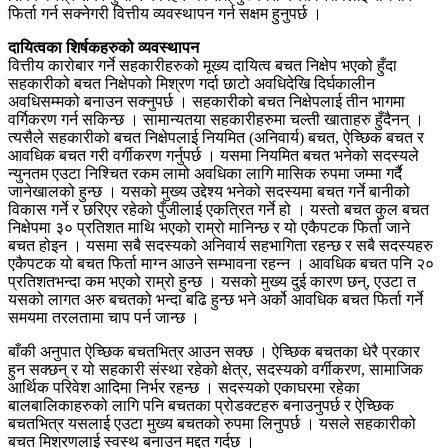
फिर्ता गर्न सक्नेगरी वित्तीय व्यवस्थापन गर्न सक्षम हुनुपर्छ ।
दायित्वका शिर्षकहरुको व्यवस्थापन
वित्तीय कारोबार गर्ने सहकारीहरुको मूख्य दायित्व बचत निक्षेप भएको हुँदा
सहकारीको बचत निक्षेपको मिश्रण गर्दा छाटो अवधिदेखि दिर्घकालीन
अवधिसम्मको बनाउन सक्नुपर्छ । सहकारीको बचत निक्षेपलाई तीन भागमा
वर्गिकरण गर्न सकिन्छ । सामान्यतया सहकारीहरुमा चल्ती खाताहरु हुँदैनन् ।
त्यसैले सहकारीको बचत निक्षेपलाई नियमित (अनिवार्य) बचत, ऐच्छिक बचत र
आवधिक बचत गरी वर्गीकरण गर्नुपर्छ । यसमा नियमित बचत भनेको सदस्यले
न्युनतम एउटा निश्चित रकम लामो अवधिका लागि मासिक रुपमा जम्मा गर्दै
जानेखालको हुन्छ । यसको मुख्य उद्देश्य भनेको सदस्यमा बचत गर्ने बानीको
विकास गर्ने र छरिएर रहेको पुँजीलाई एकत्रित गर्ने हो । यस्तो बचत कुल बचत
निक्षेपमा ३० प्रतिशत माथि भएको राम्रो मानिन्छ र यो एकैपटक फिर्ता जाने
बचत होइन । यसमा सबै सदस्यको अनिवार्य सहभागिता रहन्छ र सबै सदस्यहरु
एकैपटक यो बचत फिर्ता माग्न आउने सम्भावना रहन्न । आवधिक बचत पनि २०
प्रतिशतभन्दा कम भएको राम्रो हुन्छ । यसको मुख्य दुई कारण छन्, एउटा त
यसको लागत अरु बचतको भन्दा बढि हुन्छ भने अर्को आवधिक बचत फिर्ता गर्ने
समयमा तरलतामा चाप पर्न जान्छ ।
बाँकी अनुपात ऐच्छिक बचतभित्र आउन सक्छ । ऐच्छिक बचतका धेरै प्रकार
हुन सक्छन् र यो सहकारी संस्था रहेको क्षेत्र, सदस्यको वर्गीकरण, सामाजिक
आर्थिक परिवेश आदिमा निर्भर रहन्छ । सदस्यको एकाघरमा रहेका
बालबालिकाहरुको लागि पनि बचतका प्रोडक्टहरु बनाउनुपर्छ र ऐच्छिक
बचतभित्र यसलाई एउटा मुख्य बचतको रुपमा लिनुपर्छ । यसले सहकारीको
बचत मिश्रणलाई स्वस्थ बनाउन मद्दत गर्दछ ।