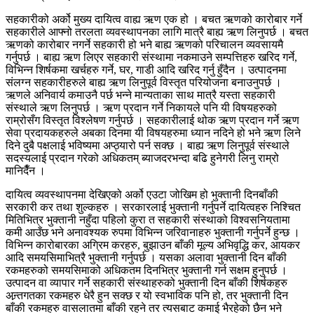
सहकारीको अर्को मुख्य दायित्व वाह्य ऋण एक हो । बचत ऋणको कारोबार गर्ने
सहकारीले आफ्नो तरलता व्यवस्थापनका लागि मात्रै बाह्य ऋण लिनुपर्छ । बचत
ऋणको कारोबार नगर्ने सहकारी हो भने बाह्य ऋणको परिचालन व्यवसायमै
गर्नुपर्छ । बाह्य ऋण लिएर सहकारी संस्थामा नकमाउने सम्पत्तिहरु खरिद गर्ने,
विभिन्न शिर्षकमा खर्चहरु गर्ने, घर, गाडी आदि खरिद गर्नु हुँदैन । उत्पादनमा
संलग्न सहकारीहरुले बाह्य ऋण लिनुपूर्व विस्तृत परियोजना बनाउनुपर्छ ।
ऋणले अनिवार्य कमाउनै पर्छ भन्ने मान्यताका साथ मात्रै यस्ता सहकारी
संस्थाले ऋण लिनुपर्छ । ऋण प्रदान गर्ने निकायले पनि यी विषयहरुको
राम्रोसँग विस्तृत विश्लेषण गर्नुपर्छ । सहकारीलाई थोक ऋण प्रदान गर्ने ऋण
सेवा प्रदायकहरुले अबका दिनमा यी विषयहरुमा ध्यान नदिने हो भने ऋण लिने
दिने दुबै पक्षलाई भविष्यमा अप्ठ्यारो पर्न सक्छ । बाह्य ऋण लिनुपूर्व संस्थाले
सदस्यलाई प्रदान गरेको अधिकतम् ब्याजदरभन्दा बढि हुनेगरी लिनु राम्रो
मानिदैँन ।
दायित्व व्यवस्थापनमा देखिएको अर्को एउटा जोखिम हो भुक्तानी दिनबाँकी
सरकारी कर तथा शुल्कहरु । सरकारलाई भुक्तानी गर्नुपर्ने दायित्वहरु निश्चित
मितिभित्र भुक्तानी नहुँदा पहिलो कुरा त सहकारी संस्थाको विश्वसनियतामा
कमी आउँछ भने अनावश्यक रुपमा विभिन्न जरिवानाहरु भुक्तानी गर्नुपर्ने हुन्छ ।
विभिन्न कारोबारका अग्रिम करहरु, बुझाउन बाँकी मूल्य अभिवृद्धि कर, आयकर
आदि समयसिमाभित्रै भुक्तानी गर्नुपर्छ । यसका अलावा भुक्तानी दिन बाँकी
रकमहरुको समयसिमाको अधिकतम दिनभित्र भुक्तानी गर्न सक्षम हुनुपर्छ ।
उत्पादन वा व्यापार गर्ने सहकारी संस्थाहरुको भुक्तानी दिन बाँकी शिर्षकहरु
अन्र्तगतका रकमहरु धेरै हुन सक्छ र यो स्वभाविक पनि हो, तर भुक्तानी दिन
बाँकी रकमहरु वासलातमा बाँकी रहने तर त्यसबाट कमाई भैरहेको छैन भने