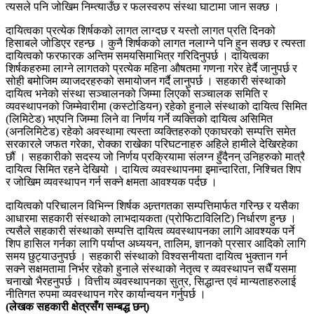
त्यसले पनि जोखिम निम्त्याउँछ र फलस्वरुप संस्था घाटामा जान सक्छ ।
दायित्वका प्रत्येक शिर्षकको लागत लाग्दछ र यस्तो लागत प्रति दिनको
हिसाबले जोडिएर रहन्छ । कुनै शिर्षकको लागत नलाग्ने पनि हुन सक्छ र त्यस्ता
दायित्वको फरफारक अन्तिम समयसिमाभित्र गरिदिनुपर्छ । दायित्वका
शिर्षकहरुमा लाग्ने लागतको प्रत्येक महिना औषतमा गणना गरेर हेर्दै जानुपर्छ र
सोही बमोजिम व्याजदरहरुको समायोजन गर्दै लानुपर्छ । सहकारी संस्थाको
दायित्व भनेको संस्था सञ्चालनको जिम्मा लिएको सञ्चालक समिति र
व्यवस्थापनको जिम्मेवारीमा (कस्टोडियन) रहेको हुनाले संस्थाको दायित्व सिमित
(लिमिटेड) भएपनि जिम्मा लिने वा निर्णय गर्ने व्यक्तिको दायित्व असिमित
(अनलिमिटेड) रहेको अवस्थामा त्यस्ता व्यक्तिहरुको एकाघरको सम्पत्ति समेत
सरकारले जफत गरेका, रोक्का राखेका परिघटनाहरु अहिले हामीले देखिरहेका
छौं । सहकारीको सदस्य जो निर्णय प्रक्रियामा संलग्न हुँदैनन् उनिहरुको मात्रै
दायित्व सिमित रहने देखियो । दायित्व व्यवस्थापनमा इमान्दारिता, निश्चित शिप
र जोखिम व्यवस्थापन गर्न सक्ने क्षमता आवश्यक पर्दछ ।
दायित्वको परिचालन विभिन्न शिर्षक अन्र्तगतका सम्पत्तिमार्फत गरिन्छ र यसैका
आधारमा सहकारी संस्थाको लाभदायकता (प्रोफिटाविलिटि) निर्धारण हुन्छ ।
त्यसैले सहकारी संस्थाको सम्पत्ति दायित्व व्यवस्थापनका लागि आवश्यक पर्ने
शिप हासिल गर्नका लागि पर्याप्त अध्ययन, तालिम, ज्ञानको प्रसार आदिको लागि
समय छुट्याउनुपर्छ । सहकारी संस्थाको विश्वसनीयता दायित्व भुक्तान गर्न
सक्ने सक्षमतामा निर्भर रहेको हुनाले संस्थाको नेतृत्व र व्यवस्थापन सधैँ यसमा
चनाखो भैरहनुपर्छ । वित्तीय व्यवस्थापनका सुत्र, सिद्धान्त एवं मान्यताहरुलाई
नीतिगत रुपमा व्यवस्थापन गरेर कार्यान्वयन गर्नुपर्छ ।
(लेखक सहकारी क्षेत्रसँग सम्बद्ध छन्)