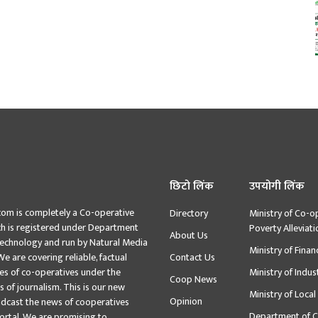
छिटो लिंक
उपयोगी लिंक
com is completely a Co-operative
Directory
Ministry of Co-o
ch is registered under Department
Poverty Alleviati
About Us
Technology and run by Natural Media
Ministry of Finan
We are covering reliable, factual
Contact Us
ies of co-operatives under the
Ministry of Indus
Coop News
s of journalism. This is our new
Ministry of Loca
Opinion
oadcast the news of cooperatives
Department of C
ortal. We are promising to