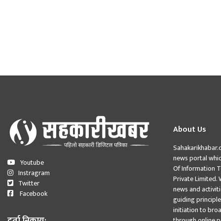
About Us
Sahakarikhabar.
news portal whi
Youtube
Of Information 
Instragram
Private Limited. 
Twitter
news and activit
Facebook
guiding principle
initiation to br
through online p