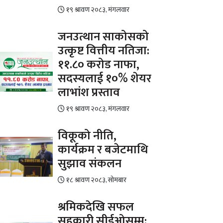
१९ श्रावण २०८३, मंगलवार
जनउत्थान साकोसको
उत्कृष्ट वित्तीय नतिजा:
११.८० करोड नाफा,
सदस्यलाई १०% शेयर
लाभांश प्रस्ताव
१९ श्रावण २०८३, मंगलवार
विकूको नीति,
कार्यक्रम र बजेटमाथि
सुझाव संकलन
१८ श्रावण २०८३, सोमबार
श्रमिकदेखि सफल
सहकारी सीईओसम्म: