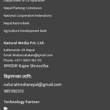
Department of Co-operative
Nepal Planning Commision
National Cooperative Federations
Nepal Rastra Bank
Agriculture Development Bank
Natural Media Pvt. Ltd.
Kathmandu-29, Nepal
Email:
khabarsahakari@gmail.com
Phone:
+977-9851-182-313
सम्पादकः
Kajee Shresstha
विज्ञापनका लागि:
naturalmedianepal@gmail.com
9851182313
Technology Partner: