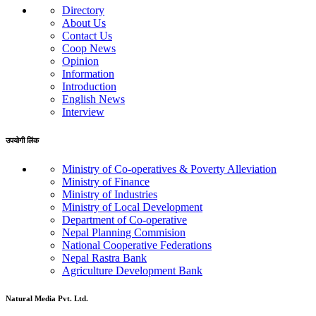
Directory
About Us
Contact Us
Coop News
Opinion
Information
Introduction
English News
Interview
उपयोगी लिंक
Ministry of Co-operatives & Poverty Alleviation
Ministry of Finance
Ministry of Industries
Ministry of Local Development
Department of Co-operative
Nepal Planning Commision
National Cooperative Federations
Nepal Rastra Bank
Agriculture Development Bank
Natural Media Pvt. Ltd.