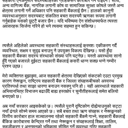
सहकारी ऐनअनुसार सदस्यबाहिरका ग्राहकसँग कारोबार गर्न पाइँदैन। साथै,
अन्य वाणिज्य बैंक, नागरिक लगानी कोष वा सामाजिक सुरक्षा कोषले जस्तै अन्य
क्षेत्रमा लगानी गर्ने अधिकार पनि सहकारी बैंकलाई छैन। हालको कानुनी
व्यवस्थाअनुसार सदस्यबाट संकलित बचत सदस्यमै ऋणका रूपमा लगानी
गर्नुबाहेक यसको छुट्टै बजार छैन। यदि भविष्यमा ऐन संशोधनमार्फत त्यस्ता
अवसरहरू सिर्जना गरिने हो भने त्यसमा सहमत हुन सकिन्छ।
त्यसैले अहिलेको अवस्थामा सहकारी संस्थाहरूलाई क्रमशः एकीकरण गर्दै
व्यवस्थित, सक्षम र सुदृढ बनाउनु नै उपयुक्त विकल्प देखिन्छ। यसो हुँदा
सहकारी बैंकका सदस्य संस्थाको संख्या पनि घट्नेछ। यस्तो अवस्थामा सानो
हुँदै गएको बजारले दुईवटा सहकारी बैंकलाई कसरी धान्न सक्छ भन्ने गम्भीर
प्रश्न उठ्छ।
मेरो व्यक्तिगत बुझाइमा, आज सहकारी क्षेत्रमा देखिएको संकटको एउटा प्रमुख
कारण नेफ्स्कून, राष्ट्रिय सहकारी बैंक र जिल्ला संघहरूबीचको अस्वस्थ
प्रतिस्पर्धा तथा साझा धारणा बनाउन नसक्नु पनि हो। यही अवस्थाले सहकारी
अभियानभित्र विभाजन बढाउँदै बाह्य हस्तक्षेप र चुनौतीहरूलाई समेत बलियो
बनाएको छ।
अब नयाँ सरकार आइसकेको छ। त्यसैले पुरानै दृष्टिकोण दोहोर्‍याउनुको सट्टा
नयाँ ढंगले सोच्ने समय आएको छ। सबै बचत तथा ऋण संघहरू र नेफ्स्कूनको
वित्तीय कारोबार हाल सञ्चालनमा रहेको सहकारी बैंकमै गाभ्ने, सहकारी बैंकलाई
बैंकिङ कारोबारमा केन्द्रित गर्ने तथा नेफ्स्कून र संघहरूलाई शिक्षा, तालिम,
सहजीकरण र अनुगमनको भूमिकामा सीमित गर्ने व्यवस्था गरिए सहकारी