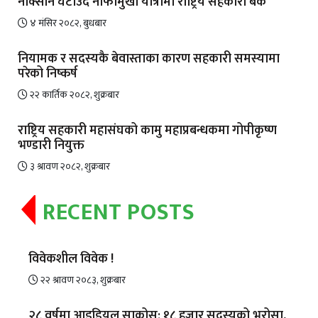
नोक्सान घटाउँदै नाफामुखी यात्रामा राष्ट्रिय सहकारी बैंक
४ मंसिर २०८२, बुधबार
नियामक र सदस्यकै बेवास्ताका कारण सहकारी समस्यामा
परेको निष्कर्ष
२२ कार्तिक २०८२, शुक्रबार
राष्ट्रिय सहकारी महासंघको कामु महाप्रबन्धकमा गोपीकृष्ण
भण्डारी नियुक्त
३ श्रावण २०८२, शुक्रबार
RECENT POSTS
विवेकशील विवेक !
२२ श्रावण २०८३, शुक्रबार
२८ वर्षमा आइडियल साकोस: १८ हजार सदस्यको भरोसा,