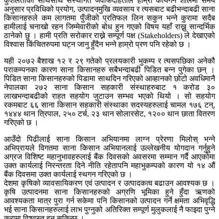
कुशलताका साथसाथै संस्थागत जवाफदेहिताले हाम्रो कार्यगर्ने शैलिमा समय
अनुसार प्रविधिको प्रयोग, उत्पादनमुखि व्यवसाय र त्यसबाट बढीभन्दाबढी साना
किसानहरुले कम लागतमा पुँजीको प्रतिफल लिन सकुन भन्ने कुरामा सदैब
हामीलाई चनाखो रहन जिम्मेवारीको बोध हुन गएको विषय यहाँ राख्नु सान्दर्भिक
ठानेको छु । हामी प्रति सरोकार राख्ने सम्पूर्ण पक्ष (Stakeholders) ले देखाएको
विश्वास किंचितरुपमा घट्न जानु हुँदैन भन्ने हाम्रो प्रण पनि रहेको छ ।
यही २०७२ बैशाख १२ र २९ गतेको प्रलयकारी भुकम्प र त्यसपछिका अनेकौ
पराकम्पनका कारण साना किसानहरु सबैभन्दाबढी पिडित बन्न पुगेका छन् ।
पिडित साना किसानहरुको पिडामा साथदिन गरिएको आव्हानको छोटो अवधिमानै
नेपालका २७२ साना किसान सहकारी संस्थाहरुबाट १ करोड ३०
लाखभन्दाबढीको राहत सहयोग जुटाउन सम्भव भएको थियो । सो सहयोग
रकमबाट ६६ साना किसान सहकारी संस्थाका सदस्यहरुलाई चामल १७६ टन्,
१४४४ थान त्रिपाल, २५० टर्च, २३ थान सोलारसेट, १२०० थान छाता वितरण
गरिएको छ ।
आउँदो पिढीलाई साना किसान अभियानमा लाग्न प्रेरणा मिलोस् भन्ने
अभिप्रायले विगतमा साना किसान अभियानलाई उल्लेखनीय योगदान गर्नुहुने
अग्रज विशिष्ट महानुभावहरुलाई बैंक दिवसको अवसरमा सम्मान गर्दै आएकोमा
उक्त कार्यलाई निरन्तरता दिने नीति रहेतापनि महाभुकम्पको कारण यो १४ औं
बैंक दिवसमा उक्त कार्यलाई स्थगन गरिएको छ ।
देशमा कृषिको व्यावसायिकरण एवं उत्पादन र उत्पादकत्व बढाउन आवश्यक छ ।
कृषि उत्पादनमा साना किसानहरुको अग्रणि भूमिका हुने हुँदा ऋणको
आवश्यकता मात्र पुरा गर्न सकेमा पनि किसानको उत्पादन गर्ने क्षमता अभिवृद्धि
भई साना किसानहरुलाई लाभ पुग्नुको अतिरिक्त सम्पूर्ण मुलुकलाई नै फाइदा पुग्ने
कुरामा विश्वस्त हुन सकिन्छ ।