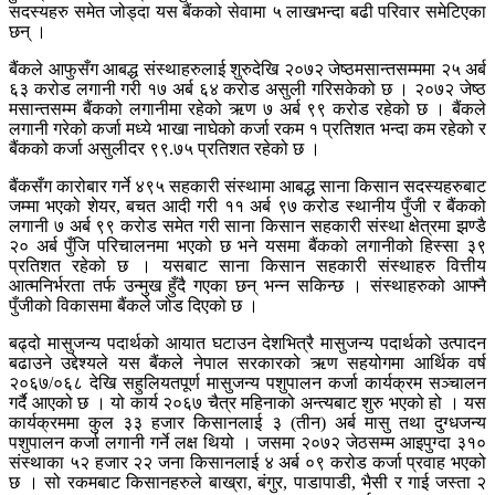
सदस्यहरु समेत जोड्दा यस बैंकको सेवामा ५ लाखभन्दा बढी परिवार समेटिएका
छन् ।
बैंकले आफुसँग आबद्ध संस्थाहरुलाई शुरुदेखि २०७२ जेष्ठमसान्तसम्ममा २५ अर्ब
६३ करोड लगानी गरी १७ अर्ब ६४ करोड असुली गरिसकेको छ । २०७२ जेष्ठ
मसान्तसम्म बैंकको लगानीमा रहेको ऋण ७ अर्ब ९९ करोड रहेको छ । बैंकले
लगानी गरेको कर्जा मध्ये भाखा नाघेको कर्जा रकम १ प्रतिशत भन्दा कम रहेको र
बैंकको कर्जा असुलीदर ९९.७५ प्रतिशत रहेको छ ।
बैंकसँग कारोबार गर्ने ४९५ सहकारी संस्थामा आबद्ध साना किसान सदस्यहरुबाट
जम्मा भएको शेयर, बचत आदी गरी ११ अर्ब ९७ करोड स्थानीय पुँजी र बैंकको
लगानी ७ अर्ब ९९ करोड समेत गरी साना किसान सहकारी संस्था क्षेत्रमा झण्डै
२० अर्ब पुँजि परिचालनमा भएको छ भने यसमा बैंकको लगानीको हिस्सा ३९
प्रतिशत रहेको छ । यसबाट साना किसान सहकारी संस्थाहरु वित्तीय
आत्मनिर्भरता तर्फ उन्मुख हुँदै गएका छन् भन्न सकिन्छ । संस्थाहरुको आफ्नै
पुँजीको विकासमा बैंकले जोड दिएको छ ।
बढ्दो मासुजन्य पदार्थको आयात घटाउन देशभित्रै मासुजन्य पदार्थको उत्पादन
बढाउने उद्देश्यले यस बैंकले नेपाल सरकारको ऋण सहयोगमा आर्थिक वर्ष
२०६७/०६८ देखि सहुलियतपूर्ण मासुजन्य पशुपालन कर्जा कार्यक्रम सञ्चालन
गर्दै आएको छ । यो कार्य २०६७ चैत्र महिनाको अन्त्यबाट शुरु भएको हो । यस
कार्यक्रममा कुल ३३ हजार किसानलाई ३ (तीन) अर्ब मासु तथा दुग्धजन्य
पशुपालन कर्जा लगानी गर्ने लक्ष थियो । जसमा २०७२ जेठसम्म आइपुग्दा ३१०
संस्थाका ५२ हजार २२ जना किसानलाई ४ अर्ब ०९ करोड कर्जा प्रवाह भएको
छ । सो रकमबाट किसानहरुले बाख्रा, बंगुर, पाडापाडी, भैसी र गाई जस्ता २