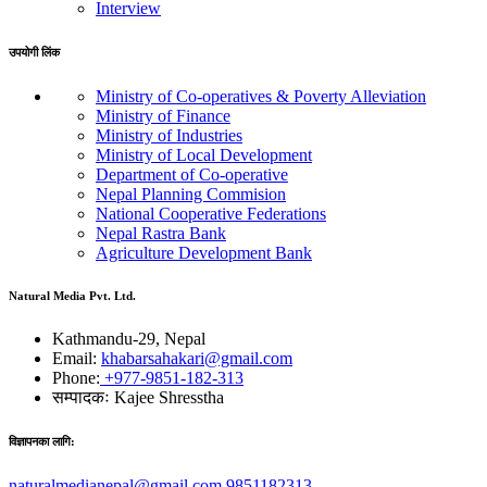
Interview
उपयोगी लिंक
Ministry of Co-operatives & Poverty Alleviation
Ministry of Finance
Ministry of Industries
Ministry of Local Development
Department of Co-operative
Nepal Planning Commision
National Cooperative Federations
Nepal Rastra Bank
Agriculture Development Bank
Natural Media Pvt. Ltd.
Kathmandu-29, Nepal
Email:
khabarsahakari@gmail.com
Phone:
+977-9851-182-313
सम्पादकः
Kajee Shresstha
विज्ञापनका लागि:
naturalmedianepal@gmail.com
9851182313