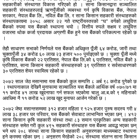
सहकारीको संस्थागत विकास गरिएको हो । साना किसानद्वारा सञ्चालित
सहकारी संस्थाहरुलाई ऋणपुँजीको व्यबस्था गर्न कृषि विकास बैंक, नेपाल
सरकार, नेपाल बैंक लि., नविल बैंक लि. र साना किसान सहकारी संस्थाहरुको
संस्थापकत्वमा २०५८ असार २२ गते राष्ट्रीयस्तरको “घ” वर्गको लघुवित्त
बैंकको रुपमा यस बैंकको स्थापना भयो । वित्तीय रुपले सक्षम र लघुवित्त
वजारमा थोक कर्जा प्रदायक अग्रणी बैंक हुने यस बैंकको परिकल्पना रहेको छ
।
तेहाै साधारण सभाको निर्णयले यस बैंकको अधिकृत पूँजी ६४ करोड, जारी तथा
चुक्तापुँजी ३४ करोड ६० लाख २३ हजार ५०० पुर्याइएको छ । चुक्ता पूँजी मध्ये
कृषि विकास बैंकको २२ प्रतिशत, नेपाल बैंक लि.को ६ प्रतिशत, नविल बैंको ३
प्रतिशत, साना किसान सहकारी संस्थाहरुको ३९ प्रतिशत र सर्वसाधारणको
३० प्रतिशत शेयर स्वामित्व रहेको छ ।
२०७२ साल जेठ मसान्तमा यस बैंकको कुल सम्पत्ति ८ अर्ब ९८ करोड पुगेको छ
। स्थापनाकाल देखिनै मुनाफामा सञ्चालित यस बैंकले आर्थिक वर्ष ०७०/७१ मा
११ करोड ४१ लाख खुदनाफा गर्न सफल भएकोमा चालु आ.ब.को ९ महिनाको
अवधिमा नै ११ करोड ५२ लाख खुद मुनाफा आर्जन गरेको छ ।
२०७२ जेष्ठ मसान्तसम्ममा ३१२ हजार महिला र १२५ हजार पुरुष सदस्य गरी ४
लाख ३८ हजार घर परिवार, यस बैंकको सेवाबाट लाभान्वित भएका छन् । ४१२
साना किसान कृषि सहकारी संस्था तथा ८३ समान प्रकृतिका अन्य सहकारी
संस्थाहरु समेत गरी कुल ४९५ सहकारी संस्थाहरु यस बैंकमा आवद्ध भएका छन्
भने थप २०८ संस्था साना किसान सहकारी अनुसरणका माध्यमबाट स्थापना
हुने क्रममा रहेका छन् । अनुसरण भैरहेको २०८ संस्थामा संलग्न साना किसान