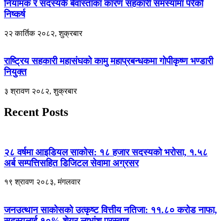
नियामक र सदस्यकै बेवास्ताका कारण सहकारी समस्यामा परेको
निष्कर्ष
२२ कार्तिक २०८२, शुक्रबार
राष्ट्रिय सहकारी महासंघको कामु महाप्रबन्धकमा गोपीकृष्ण भण्डारी
नियुक्त
३ श्रावण २०८२, शुक्रबार
Recent Posts
२८ वर्षमा आइडियल साकोस: १८ हजार सदस्यको भरोसा, १.५८
अर्ब सम्पत्तिसहित डिजिटल सेवामा अग्रसर
१९ श्रावण २०८३, मंगलवार
जनउत्थान साकोसको उत्कृष्ट वित्तीय नतिजा: ११.८० करोड नाफा,
सदस्यलाई १०% शेयर लाभांश प्रस्ताव