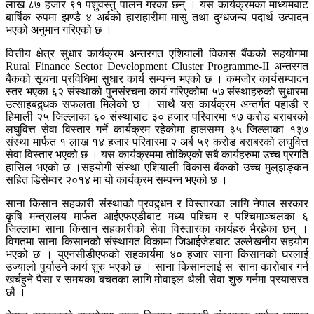
लाख ८७ हजार ९१ पशुवस्तु पालन गरका छन् । यस कार्यक्रमका माध्यमबाट
बार्षिक रुपमा झण्डै ४ अर्बको हाराहारीमा मासु तथा दुग्धजन्य पदार्थ उत्पादन
भएको अनुमान गरिएको छ ।
वित्तीय क्षेत्र सुधार कार्यक्रम अन्तरगत एशियाली विकास बैंकको सहयोगमा
Rural Finance Sector Development Cluster Programme-II अन्तरगत
बैंकको सूचना प्रविधिमा सुधार कार्य सम्पन्न भएको छ । कमजोर कार्यसम्पादन
स्तर भएका ६२ संस्थाको पुनसंरचना कार्य गरिएकोमा ५७ संस्थाहरुको सुधारमा
उत्साहबद्र्धक सफलता मिलेको छ । साथै यस कार्यक्रम अन्तर्गत पहाडी र
हिमाली २५ जिल्लाका ६० संस्थाबाट ३० हजार परिवारमा १७ करोड बराबरको
लघुवित्त सेवा विस्तार गर्ने कार्यक्रम रहेकोमा हालसम्म ३५ जिल्लाका १३७
संस्था मार्फत १ लाख १४ हजार परिवारमा २ अर्ब ५९ करोड बराबरको लघुवित्त
सेवा विस्तार भएको छ । यस कार्यक्रममा तोकिएको सबै कार्यहरुमा उच्च प्रगति
हासिल भएको छ ।सहयोगी संस्था एशियाली विकास बैंकको उच्च मुल्इाङ्कन
सहित डिसेम्वर २०१४ मा यो कार्यक्रम सम्पन्न भएको छ ।
साना किसान सहकारी संस्थाको प्रवद्र्धन र विस्तारका लागि नेपाल सरकार
कृषि मन्त्रालय मार्फत आईएफएडीबाट मध्य पश्चिम र पश्चिमाञ्चलका ६
जिल्लामा साना किसान सहकारीको सेवा विस्तारका कार्यहरु भैरहेका छन् ।
विगतमा साना किसानको संस्थागत विकामा जिआईजेडबाट उल्लेखनीय सहयोग
भएको छ । युएनसीडीएफको सहकार्यमा ४० हजार साना किसानको घरलाई
उज्यालो पुर्याउने कार्य शुरु भएको छ । साना किसानलाई स–साना कारोबार गर्न
खर्चहुने पैसा र समयका बचतका लागि मोवाइल थैली सेवा शुरु गर्नमा प्रयासरत
छौं ।