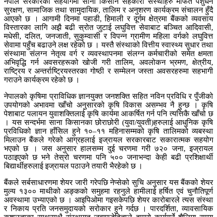
नेपाल सरकारको सहयोगमा साना किसान सहकारी संस्थाहरु मार्फत पशुधन
सुरक्षण, सामाजिक तथा सामुदायिक, तालिम र अनुशरण कार्यक्रम संचालन हुँदै
आएको छ । आगामी दिनमा पहाडी, हिमाली र दूर्गम क्षेत्रमा बैंकको व्यवसाय
विस्तारका लागि अझै बढी स्रोत जुटाई लघुवित्त सेवाबाट बञ्चित आदिवासी,
मधेसी, दलित, जनजाती, सुकुम्वासी र विपन्न ग्रामीण महिला वर्गको लघुवित्त
सेवामा पहुँच बढाउने लक्ष रहेको छ । यस्तै संस्थाको वित्तीय स्वास्थ्य सुधार तथा
संस्थामा संलग्न नेतृत्व वर्ग र व्यवस्थापनमा संलग्न कर्मचारीको समेत क्षमता
अभिवृद्धि गर्न अवसरहरूको खोजी गरी तालिम, अवलोकन भ्रमण, क्षेत्रीय,
राष्ट्रिय र अन्तर्राष्ट्रियस्तरका गोष्ठी र सम्मेलन जस्ता अवसरहरुमा सहभागी
गराउने कार्यक्रम रहेको छ ।
नेपालको कृषिमा प्राविधिक ज्ञानयुक्त जनशक्ति सहित नविन प्रविधि र पुँजीको
उपयोगको अभावमा खाँचो अनुसारको कृषि विकास असम्भव नै हुन्छ । कृषि
पेशाबाट पलायन युवाशक्तिलाई कृषि कार्यमा आकर्षित गर्न पनि त्यत्तिकै खाँचो छ
। यस सन्दर्भमा साना किसानका छोराछोरी (युवा/युवती)हरुलाई आधुनिक कृषि
प्रविधिको ज्ञान हाँसिल हुने १०–११ महिनासम्मको कृषि तालिमको व्यबस्था
मिलाउन बैंकले गरेको आग्रहलाई इज्रायल सरकारबाट सकारात्मक सहयोग
भएको छ । जस अनुसार हालसम्म दुई चरणमा गरी ७२० जना, इज्रायल
पठाइएको छ भने तेस्रो चरणमा पनि ५०० जनाभन्दा केही बढी प्रशिक्षार्थी
बिद्यार्थीहरुलाई इज्रायल पठाउने तयारी भैरहेको छ ।
बैंकले सर्बसाधारणमा शेयर जारी गरेपछि नेप्सेको सुचि अनुसार यस बैंकको शेयर
मुल्य १३०० माथीको अङ्कको समुहमा रहनुले हामीलाई हर्षित एवं चुनौतिपूर्ण
अवस्थामा उभ्याएको छ । आइपिओमा गइसकेपछि शेयर कारोबारले त्यस संस्था
र निकाय प्रति जनसमुदायको सरोकार हुने गर्दछ । पारदर्शिता, व्यावसायिक