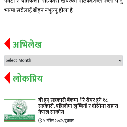
फोटो र चतिर्कला सहकारी खबरका पाठकहरुले फेला पार्नु
भएमा सबैलाई बाँड्न नभूल्नु होला है।
अभिलेख
लोकप्रिय
यी हुन् सहकारी बैंकमा धेरै सेयर हुने १८
सहकारी, पहिलोमा लुम्बिनी र दोस्रोमा सहारा
नेपाल साकोस
४ मंसिर २०८२, बुधबार