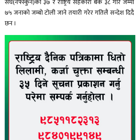
संघ(नेफ्स्कुन)का ३७ र राष्ट्रिय सहकारी बैंक ३८ गरि जम्मा
७५ जनाको जम्बो टोली जाने तयारी गरेर गतिलै सन्देश दिदै
छन ।