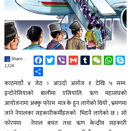
Facebook
Twitter
Viber
Gmail
Tumblr
WeCha
Wha
S
Share :
2,124
Share
काठमाडौ ४ जेठ । आउदो असोज १ देखि ५ सम्म
इन्डोनेसियाको बालीमा एसियालि ऋण महासंघको
आयोजनामा अक्कु फोरम मात्र के हुन लागेको थियो , भ्रमणमा
जाने नेपालका सहकारीकर्मीहरुको भिडनै लागेको छ । सो
फोरममा नेपाल बचत तथा ऋण केन्द्रीय सहकारी