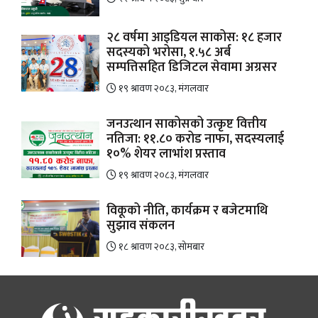
२८ वर्षमा आइडियल साकोस: १८ हजार
सदस्यको भरोसा, १.५८ अर्ब
सम्पत्तिसहित डिजिटल सेवामा अग्रसर
१९ श्रावण २०८३, मंगलवार
जनउत्थान साकोसको उत्कृष्ट वित्तीय
नतिजा: ११.८० करोड नाफा, सदस्यलाई
१०% शेयर लाभांश प्रस्ताव
१९ श्रावण २०८३, मंगलवार
विकूको नीति, कार्यक्रम र बजेटमाथि
सुझाव संकलन
१८ श्रावण २०८३, सोमबार