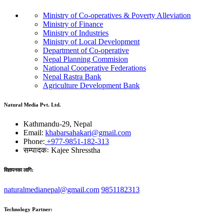
Ministry of Co-operatives & Poverty Alleviation
Ministry of Finance
Ministry of Industries
Ministry of Local Development
Department of Co-operative
Nepal Planning Commision
National Cooperative Federations
Nepal Rastra Bank
Agriculture Development Bank
Natural Media Pvt. Ltd.
Kathmandu-29, Nepal
Email:
khabarsahakari@gmail.com
Phone:
+977-9851-182-313
सम्पादकः
Kajee Shresstha
विज्ञापनका लागि:
naturalmedianepal@gmail.com
9851182313
Technology Partner: