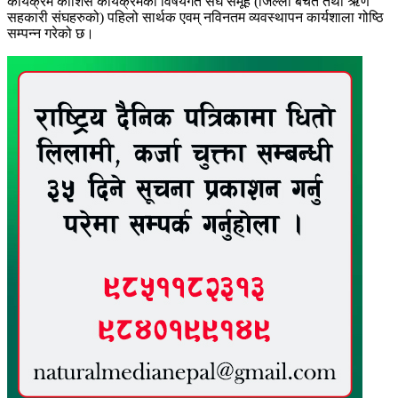
कार्यक्रम कोशिस कार्यक्रमको विषयगत संघ समूह (जिल्ला बचत तथा ऋण
सहकारी संघहरुको) पहिलो सार्थक एवम् नविनतम व्यवस्थापन कार्यशाला गोष्ठि
सम्पन्न गरेको छ।