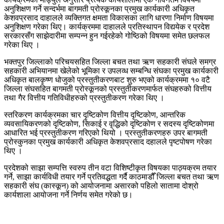
अनुशिक्षण गर्ने सन्दर्भमा बागमती प्रोस्कूनका प्रमुख कार्यकारी अधिकृत
केशवप्रसाद दाहालले व्यक्तिगत क्षमता विकासका लागि धारणा निर्माण विषयमा
अनुशिक्षण गरेका थिए। कार्यक्रममा दाहालले प्रतिस्थापन विद्ययेक र प्रदेश
सरकारसँग साझेदारीमा सम्पन्न हुन गईरहेको गोष्ठिको विषयमा समेत छलफल
गरेका थिए ।
भक्तपुर जिल्लाको परिचयसहित जिल्ला बचत तथा ऋण सहकारी संघले समग्र
सहकारी अभियानमा खेलेको भूमिका र उपलव्ध सम्बन्धि संघका प्रमुख कार्यकारी
अधिकृत बालकृष्ण धोजुको प्रस्तुतीकरणबाट शुरु भएको कार्यक्रममा १० वटै
जिल्ला संघसहित बागमती प्रोस्कूनको प्रस्तुतीकरणमार्फत संघहरुको वित्तीय
तथा गैर वित्तीय गतिविधीहरुको प्रस्तुतीकरण गरेका थिए ।
स्तरिकरण कार्यक्रमका चार दृष्टिकोण वित्तीय दृष्टिकोण, आन्तरिक
व्यवसायिकरणको दृष्टिकोण, सिकाई र वृद्धिको दृष्टिकोण र सदस्य दृष्टिकोणमा
आधारित भई प्रस्तुतीकरण गरिएको थियो । प्रस्तुतीकरणहरु उपर बागमती
प्रोस्कुनका प्रमुख कार्यकारी अधिकृत केशवप्रसाद दहालले पृष्टपोषण गरेका
थिए ।
प्रदेशको साझा सम्पत्ति स्वरुप तीन वटा विशिष्टीकृत विषयका पाठ्यक्रम तयार
गर्ने, साझा कार्यविधी तयार गर्ने प्रतिवद्धता गर्दै काठमाडौँ जिल्ला बचत तथा ऋण
सहकारी संघ (कास्कून) को आयोजनामा असारको पहिलो सातामा दोश्रो
कार्यशाला आयोजना गर्ने निर्णय समेत गरेको छ।