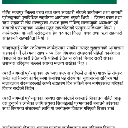
गोष्ठि भक्तपुर जिल्ला बचत तथा ऋण सहकारी संघको आयोजना तथा बागमती
प्रोस्कूनको प्राविधिक सहयोगमा आयोजना भएको थियो । जिल्ला बचत तथा
ऋण सहकारी संघ भक्तपुरका अध्यक्ष कृष्ण गोविन्द लाखाजुको अध्यक्षता एवं
बागमती प्रोस्कूनका अध्यक्ष उद्धव सापकोटाको प्रमुख आतिथ्यता थियो ।
कार्यक्रममा बागमती प्रोस्कूनसहित १० वटा जिल्ला बचत तथा ऋण सहकारी
संघहरुको सहभागिता थियो ।
संघहरुलाई समेत स्तरिकरण कार्यक्रममा समावेश गराएर सुशासनको अभ्यासमा
सहकार्य गर्ने उद्देश्यका साथ सञ्चालित विषयगत संघहरुको पहिलो कार्यशाला
नेपालको सहकारी ईतिहासकै पहिलो ईतिहास रचेको बिचार राख्दै संघका
उपाध्यक्ष हरिकृष्ण बल्लले स्वागत मन्तव्य राखेका थिए ।
त्यस्तै बागमती प्रोस्कूनका उपाध्यक्ष कल्पना श्रेष्ठले लामो प्रयासपछि संघहरु
समेत स्तरिकरण कार्यक्रममा समावेश भई संस्थागत सुशासनमा सक्रिय भई
माताहतका संस्थाहरुलाई आफ्नै उदाहरण दिन सकिने बन्न मार्गप्रसस्त गरिएको
विचार राखेकी थिईन ।
त्यस्तै बागमती प्रोस्कूनका अध्यक्ष सापकोटाले अरुलाई सिकाउन पहिले आफू
दक्ष हुनुपर्ने र त्यसैका लागि संयुक्त सिकाईलाई प्रभावकारी बनाउने उद्देश्यका
साथ विषयगत संघहरुको लागि यो कार्यक्रम विकास गरिएको विचार राखे ।
कार्यक्रमको मोड्युल अनुसार प्रत्येक कार्यशालामा एक नविनतम विषयमा