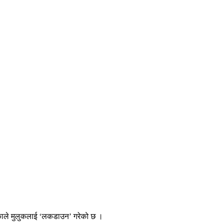
भएकाले मुलुकलाई ‘लकडाउन’ गरेको छ ।