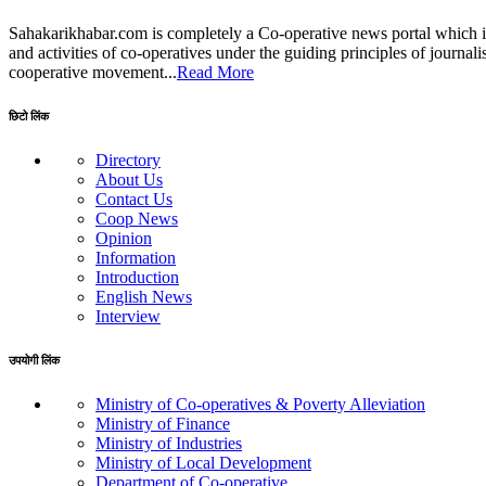
Sahakarikhabar.com is completely a Co-operative news portal which i
and activities of co-operatives under the guiding principles of journa
cooperative movement...
Read More
छिटो लिंक
Directory
About Us
Contact Us
Coop News
Opinion
Information
Introduction
English News
Interview
उपयोगी लिंक
Ministry of Co-operatives & Poverty Alleviation
Ministry of Finance
Ministry of Industries
Ministry of Local Development
Department of Co-operative