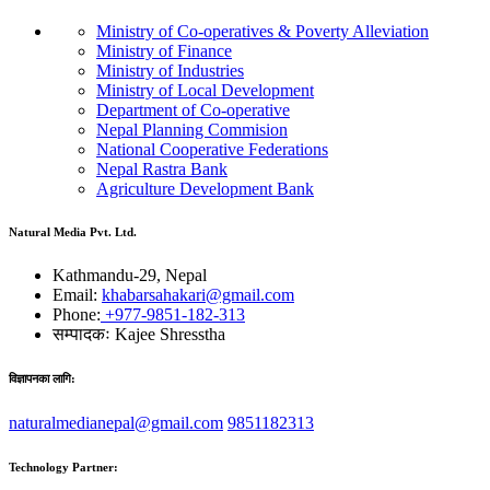
Ministry of Co-operatives & Poverty Alleviation
Ministry of Finance
Ministry of Industries
Ministry of Local Development
Department of Co-operative
Nepal Planning Commision
National Cooperative Federations
Nepal Rastra Bank
Agriculture Development Bank
Natural Media Pvt. Ltd.
Kathmandu-29, Nepal
Email:
khabarsahakari@gmail.com
Phone:
+977-9851-182-313
सम्पादकः
Kajee Shresstha
विज्ञापनका लागि:
naturalmedianepal@gmail.com
9851182313
Technology Partner: